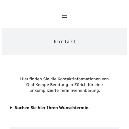
Zum
Inhalt
springen
K o n t a k t
Hier finden Sie die Kontaktinformationen von
Olaf Kempe Beratung in Zürich für eine
unkomplizierte Terminvereinbarung.
Buchen Sie hier Ihren Wunschtermin.